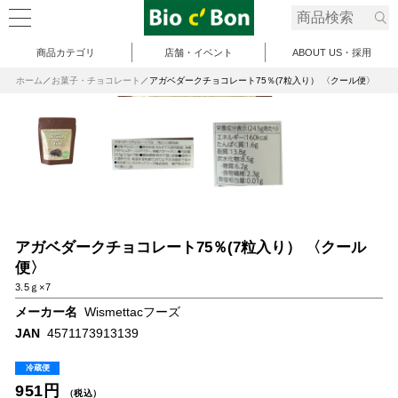
商品カテゴリ
店舗・イベント
ABOUT US・採用
ホーム
お菓子・チョコレート
アガベダークチョコレート75％(7粒入り） 〈クール便〉
アガベダークチョコレート75％(7粒入り） 〈クール
便〉
3.5ｇ×7
メーカー名
Wismettacフーズ
JAN
4571173913139
冷蔵便
951円
（税込）