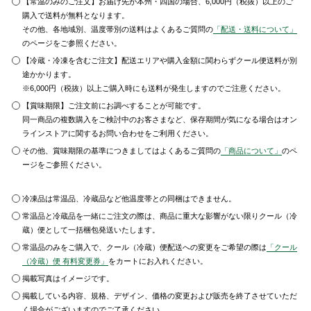
【常温のみのご注文】お届け先が本州・四国の場合、6,000円（税抜）以上のご
購入で送料が無料となります。
その他、各地域別、温度帯別の送料はよくあるご質問の
「配送・送料について」
のページをご参照ください。
【冷蔵・冷凍を含むご注文】配送エリアや購入金額に関わらずクール便送料が別
途かかります。
※6,000円（税抜）以上ご購入時にも送料が発生しますのでご注意ください。
【賞味期限】ご注文前にお調べすることが可能です。
同一商品の複数購入をご検討中のお客さまなど、保存期間が気になる場合はオン
ラインストアに関するお問い合わせをご利用ください。
その他、賞味期限の基準につきましてはよくあるご質問の
「商品について」
のペ
ージをご参照ください。
冷凍品は常温品、冷蔵品など他温度帯との同梱はできません。
常温品と冷蔵品を一緒にご注文の際は、商品に重大な影響がない限りクール（冷
蔵）便として一括梱包発送いたします。
常温品のみをご購入で、クール（冷蔵）便配送への変更をご希望の際は
「クール
（冷蔵）便 有料変更券」
をカートにお入れください。
掲載写真はイメージです。
掲載している内容、規格、デザイン、価格の変更および販売を終了させていただ
く場合がございますのでご了承ください。