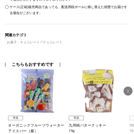
ケース(正箱)販売商品であっても、配送用段ボールに移し替えた状態でお届けす
る場合がございます。
関連カテゴリ
お菓子・チョコレート
チョコレート
こちらもおすすめです
常温
常温
オーガニックフルーツウォーター
九州純バタークッキー
沖
アイスバー（紫）
74g
7