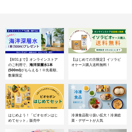
【8/31まで】オンラインストア
【はじめての方限定】イソラビ
のご利用で、
海洋深層水1本
オケース購入送料無料！
(500ml)
がもらえる！※先着順、
数量限定
はじめよう！「ビオセボンはじ
冷凍食品取り扱い拡大！冷凍総
めてセット」販売中
菜・デザートが人気