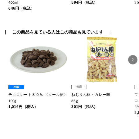
594円（税込）
3
400ml
646円（税込）
この商品を見ている人はこの商品も見ています
冷蔵
常温
チョコレート８０％ 〈クール便〉
ねじりん棒・カレー味
フ
コ
100g
85ｇ
1,016円（税込）
301円（税込）
25
1