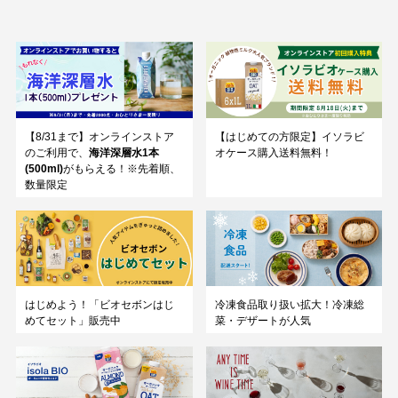
【8/31まで】オンラインストア
【はじめての方限定】イソラビ
のご利用で、
海洋深層水1本
オケース購入送料無料！
(500ml)
がもらえる！※先着順、
数量限定
はじめよう！「ビオセボンはじ
冷凍食品取り扱い拡大！冷凍総
めてセット」販売中
菜・デザートが人気