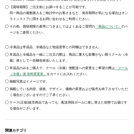
【賞味期限】ご注文前にお調べすることが可能です。
同一商品の複数購入をご検討中のお客さまなど、保存期間が気になる場合はオン
ラインストアに関するお問い合わせをご利用ください。
その他、賞味期限の基準につきましてはよくあるご質問の
「商品について」
のペ
ージをご参照ください。
冷凍品は常温品、冷蔵品など他温度帯との同梱はできません。
常温品と冷蔵品を一緒にご注文の際は、商品に重大な影響がない限りクール（冷
蔵）便として一括梱包発送いたします。
常温品のみをご購入で、クール（冷蔵）便配送への変更をご希望の際は
「クール
（冷蔵）便 有料変更券」
をカートにお入れください。
掲載写真はイメージです。
掲載している内容、規格、デザイン、価格の変更および販売を終了させていただ
く場合がございますのでご了承ください。
ケース(正箱)販売商品であっても、配送用段ボールに移し替えた状態でお届けす
る場合がございます。
関連カテゴリ