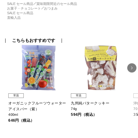
SALE セール商品
賞味期限間近のセール商品
お菓子・チョコレート
おつまみ
SALE セール商品
直輸入品
こちらもおすすめです
常温
常温
オーガニックフルーツウォーター
九州純バタークッキー
沖
アイスバー（紫）
74g
7
594円（税込）
3
400ml
646円（税込）