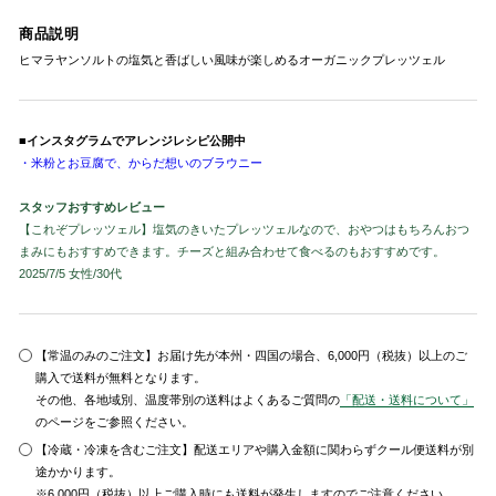
商品説明
ヒマラヤンソルトの塩気と香ばしい風味が楽しめるオーガニックプレッツェル
■
インスタグラムでアレンジレシピ公開中
・米粉とお豆腐で、からだ想いのブラウニー
スタッフおすすめレビュー
【これぞプレッツェル】塩気のきいたプレッツェルなので、おやつはもちろんおつ
まみにもおすすめできます。チーズと組み合わせて食べるのもおすすめです。
2025/7/5 女性/30代
【常温のみのご注文】お届け先が本州・四国の場合、6,000円（税抜）以上のご
購入で送料が無料となります。
その他、各地域別、温度帯別の送料はよくあるご質問の
「配送・送料について」
のページをご参照ください。
【冷蔵・冷凍を含むご注文】配送エリアや購入金額に関わらずクール便送料が別
途かかります。
※6,000円（税抜）以上ご購入時にも送料が発生しますのでご注意ください。