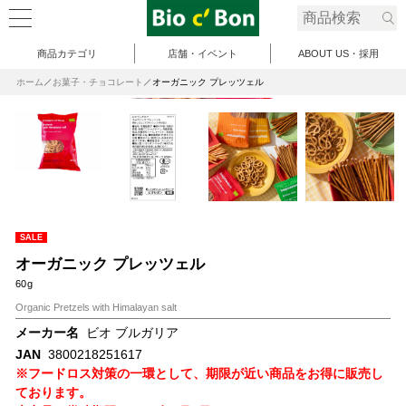
商品カテゴリ
店舗・イベント
ABOUT US・採用
ホーム
お菓子・チョコレート
オーガニック プレッツェル
SALE
オーガニック プレッツェル
60g
Organic Pretzels with Himalayan salt
メーカー名
ビオ ブルガリア
JAN
3800218251617
※フードロス対策の一環として、期限が近い商品をお得に販売し
ております。