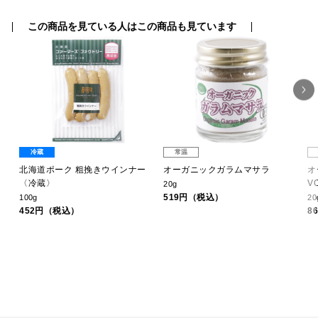
この商品を見ている人はこの商品も見ています
冷蔵
常温
ッ
北海道ポーク 粗挽きウインナー
オーガニックガラムマサラ
オ
〈冷蔵〉
V
20g
519円（税込）
100g
20
452円（税込）
8