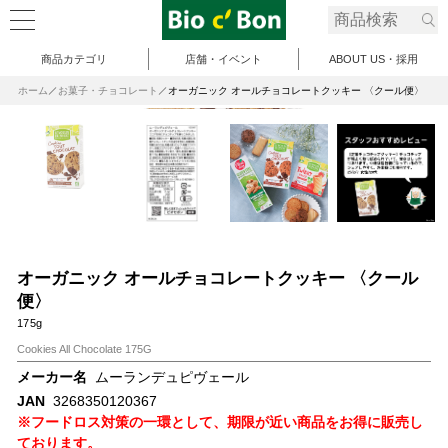
商品カテゴリ
店舗・イベント
ABOUT US・採用
ホーム
お菓子・チョコレート
オーガニック オールチョコレートクッキー 〈クール便〉
オーガニック オールチョコレートクッキー 〈クール
便〉
175g
Cookies All Chocolate 175G
メーカー名
ムーランデュピヴェール
JAN
3268350120367
※フードロス対策の一環として、期限が近い商品をお得に販売し
ております。