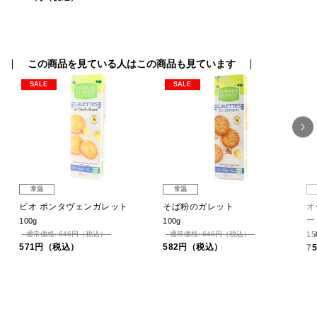
この商品を見ている人はこの商品も見ています
SALE
SALE
常温
常温
ビオ ポンタヴェンガレット
そば粉のガレット
オ
ー
100g
100g
通常価格: 646円（税込）
通常価格: 646円（税込）
15
571円（税込）
582円（税込）
7