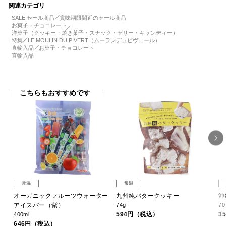
関連カテゴリ
SALE セール商品
賞味期限間近のセール商品
お菓子・チョコレート
洋菓子（クッキー・焼き菓子・スナック・ゼリー・キャンディー）
特集
LE MOULIN DU PIVERT（ムーランデュピヴェール）
直輸入品
お菓子・チョコレート
直輸入品
こちらもおすすめです
常温
常温
オーガニックフルーツウォーター
九州純バタークッキー
沖
アイスバー（紫）
74g
7
594円（税込）
3
400ml
646円（税込）