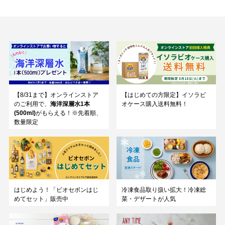
【8/31まで】オンラインストア
【はじめての方限定】イソラビ
のご利用で、
海洋深層水1本
オケース購入送料無料！
(500ml)
がもらえる！※先着順、
数量限定
はじめよう！「ビオセボンはじ
冷凍食品取り扱い拡大！冷凍総
めてセット」販売中
菜・デザートが人気