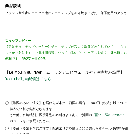
商品説明
フランス産小麦のココア生地にチョコチップを加え焼き上げた、卵不使用のクッキ
ー
スタッフレビュー
【定番チョコチップクッキー】チョコチップが程よく散りばめられていて、甘さは
しっかりあります。中身は個包装になっているので、シェアしやすく、外出時にも
便利です。25/2/7 女性/20代
【Le Moulin du Pivert（ムーランデュピヴェール社）生産地を訪問】
YouTube動画配信はこちら
【常温のみのご注文】お届け先が本州・四国の場合、6,000円（税抜）以上のご
購入で送料が無料となります。
その他、各地域別、温度帯別の送料はよくあるご質問の
「配送・送料について」
のページをご参照ください。
【冷蔵・冷凍を含むご注文】配送エリアや購入金額に関わらずクール便送料が別