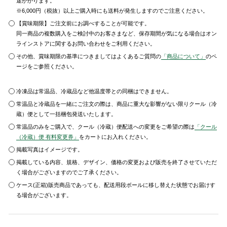
途かかります。
※6,000円（税抜）以上ご購入時にも送料が発生しますのでご注意ください。
【賞味期限】ご注文前にお調べすることが可能です。
同一商品の複数購入をご検討中のお客さまなど、保存期間が気になる場合はオン
ラインストアに関するお問い合わせをご利用ください。
その他、賞味期限の基準につきましてはよくあるご質問の
「商品について」
のペ
ージをご参照ください。
冷凍品は常温品、冷蔵品など他温度帯との同梱はできません。
常温品と冷蔵品を一緒にご注文の際は、商品に重大な影響がない限りクール（冷
蔵）便として一括梱包発送いたします。
常温品のみをご購入で、クール（冷蔵）便配送への変更をご希望の際は
「クール
（冷蔵）便 有料変更券」
をカートにお入れください。
掲載写真はイメージです。
掲載している内容、規格、デザイン、価格の変更および販売を終了させていただ
く場合がございますのでご了承ください。
ケース(正箱)販売商品であっても、配送用段ボールに移し替えた状態でお届けす
る場合がございます。