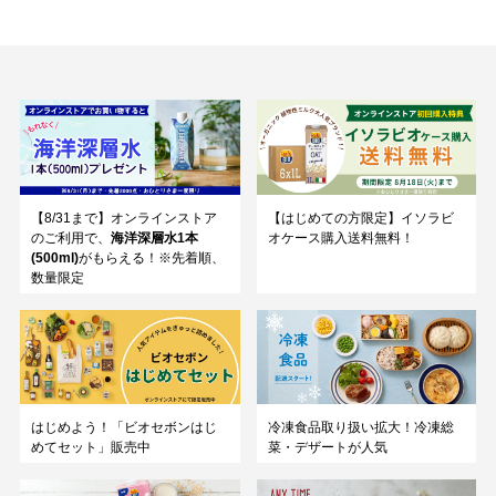
【8/31まで】オンラインストア
【はじめての方限定】イソラビ
のご利用で、
海洋深層水1本
オケース購入送料無料！
(500ml)
がもらえる！※先着順、
数量限定
はじめよう！「ビオセボンはじ
冷凍食品取り扱い拡大！冷凍総
めてセット」販売中
菜・デザートが人気