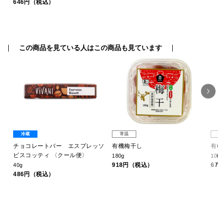
646円（税込）
この商品を見ている人はこの商品も見ています
冷蔵
常温
用1
チョコレートバー エスプレッソ
有機梅干し
有
ビスコッティ 〈クール便〉
180g
10
918円（税込）
6
40g
486円（税込）