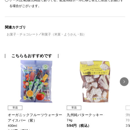
ケース(正箱)販売商品であっても、配送用段ボールに移し替えた状態でお届けす
る場合がございます。
関連カテゴリ
お菓子・チョコレート
和菓子（米菓・ようかん・飴）
こちらもおすすめです
常温
常温
オーガニックフルーツウォーター
九州純バタークッキー
沖
アイスバー（紫）
74g
7
594円（税込）
3
400ml