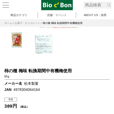
商品カテゴリ
店舗・イベント
ABOUT US・採用
ホーム
お菓子・チョコレート
柿の種 梅味 転換期間中有機梅使用
柿の種 梅味 転換期間中有機梅使用
65g
メーカー名
松本製菓
JAN
4978304064164
常温
389円
（税込）