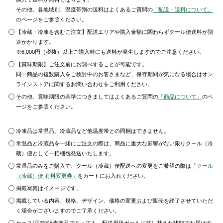
その他、各地域別、温度帯別の送料はよくあるご質問の
「配送・送料について」
のページをご参照ください。
【冷蔵・冷凍を含むご注文】配送エリアや購入金額に関わらずクール便送料が別
途かかります。
※6,000円（税抜）以上ご購入時にも送料が発生しますのでご注意ください。
【賞味期限】ご注文前にお調べすることが可能です。
同一商品の複数購入をご検討中のお客さまなど、保存期間が気になる場合はオン
ラインストアに関するお問い合わせをご利用ください。
その他、賞味期限の基準につきましてはよくあるご質問の
「商品について」
のペ
ージをご参照ください。
冷凍品は常温品、冷蔵品など他温度帯との同梱はできません。
常温品と冷蔵品を一緒にご注文の際は、商品に重大な影響がない限りクール（冷
蔵）便として一括梱包発送いたします。
常温品のみをご購入で、クール（冷蔵）便配送への変更をご希望の際は
「クール
（冷蔵）便 有料変更券」
をカートにお入れください。
掲載写真はイメージです。
掲載している内容、規格、デザイン、価格の変更および販売を終了させていただ
く場合がございますのでご了承ください。