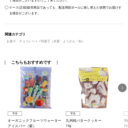
く場合がございますのでご了承ください。
ケース(正箱)販売商品であっても、配送用段ボールに移し替えた状態でお届けす
る場合がございます。
関連カテゴリ
お菓子・チョコレート
和菓子（米菓・ようかん・飴）
こちらもおすすめです
常温
常温
オーガニックフルーツウォーター
九州純バタークッキー
沖
アイスバー（紫）
74g
7