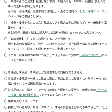
【常温のみのご注文】お届け先が本州・四国の場合、6,000円（税抜）以上のご
購入で送料が無料となります。
その他、各地域別、温度帯別の送料はよくあるご質問の
「配送・送料について」
のページをご参照ください。
【冷蔵・冷凍を含むご注文】配送エリアや購入金額に関わらずクール便送料が別
途かかります。
※6,000円（税抜）以上ご購入時にも送料が発生しますのでご注意ください。
【賞味期限】ご注文前にお調べすることが可能です。
同一商品の複数購入をご検討中のお客さまなど、保存期間が気になる場合はオン
ラインストアに関するお問い合わせをご利用ください。
その他、賞味期限の基準につきましてはよくあるご質問の
「商品について」
のペ
ージをご参照ください。
冷凍品は常温品、冷蔵品など他温度帯との同梱はできません。
常温品と冷蔵品を一緒にご注文の際は、商品に重大な影響がない限りクール（冷
蔵）便として一括梱包発送いたします。
常温品のみをご購入で、クール（冷蔵）便配送への変更をご希望の際は
「クール
（冷蔵）便 有料変更券」
をカートにお入れください。
掲載写真はイメージです。
掲載している内容、規格、デザイン、価格の変更および販売を終了させていただ