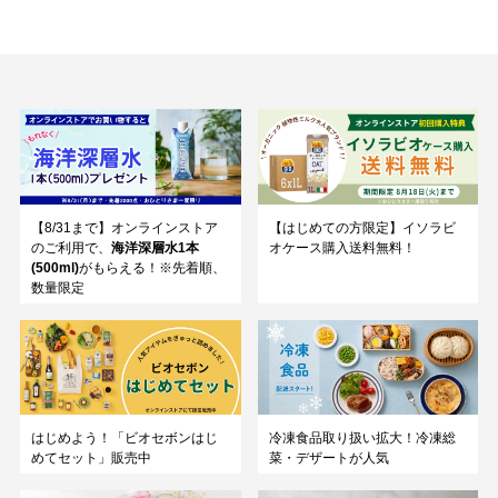
【8/31まで】オンラインストア
【はじめての方限定】イソラビ
のご利用で、
海洋深層水1本
オケース購入送料無料！
(500ml)
がもらえる！※先着順、
数量限定
はじめよう！「ビオセボンはじ
冷凍食品取り扱い拡大！冷凍総
めてセット」販売中
菜・デザートが人気