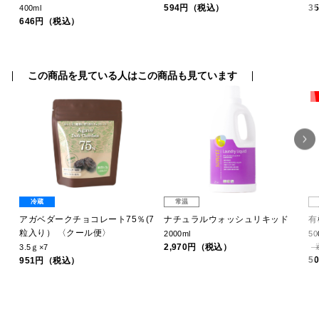
594円（税込）
3
400ml
646円（税込）
この商品を見ている人はこの商品も見ています
冷蔵
常温
アガベダークチョコレート75％(7
ナチュラルウォッシュリキッド
有
粒入り） 〈クール便〉
2000ml
50
2,970円（税込）
3.5ｇ×7
5
951円（税込）