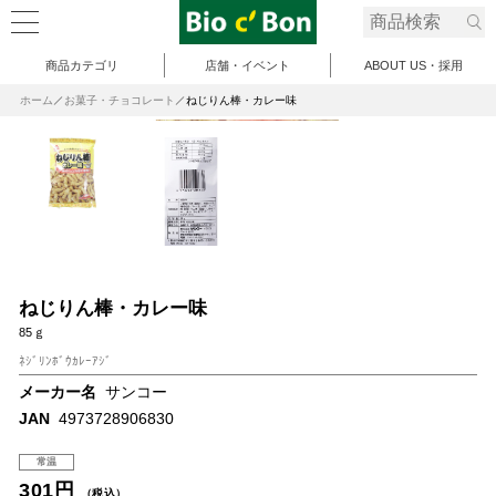
商品カテゴリ
店舗・イベント
ABOUT US・採用
ホーム
お菓子・チョコレート
ねじりん棒・カレー味
ねじりん棒・カレー味
85ｇ
ﾈｼﾞﾘﾝﾎﾞｳｶﾚｰｱｼﾞ
メーカー名
サンコー
JAN
4973728906830
常温
301円
（税込）