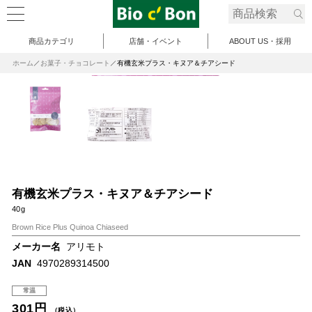
商品カテゴリ
店舗・イベント
ABOUT US・採用
ホーム
お菓子・チョコレート
有機玄米プラス・キヌア＆チアシード
有機玄米プラス・キヌア＆チアシード
40g
Brown Rice Plus Quinoa Chiaseed
メーカー名
アリモト
JAN
4970289314500
常温
301円
（税込）