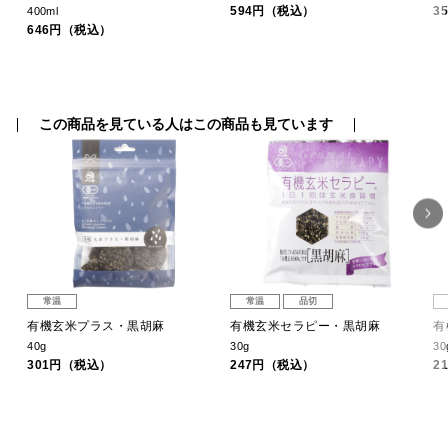
594円（税込）
3
400ml
646円（税込）
この商品を見ている人はこの商品も見ています
常温
常温
品切
有機玄米プラス・黒胡麻
有機玄米セラピー・黒胡麻
有
40g
30g
30
301円（税込）
247円（税込）
2