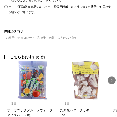
く場合がございますのでご了承ください。
ケース(正箱)販売商品であっても、配送用段ボールに移し替えた状態でお届けす
る場合がございます。
関連カテゴリ
お菓子・チョコレート
和菓子（米菓・ようかん・飴）
こちらもおすすめです
常温
常温
オーガニックフルーツウォーター
九州純バタークッキー
沖
アイスバー（紫）
74g
7