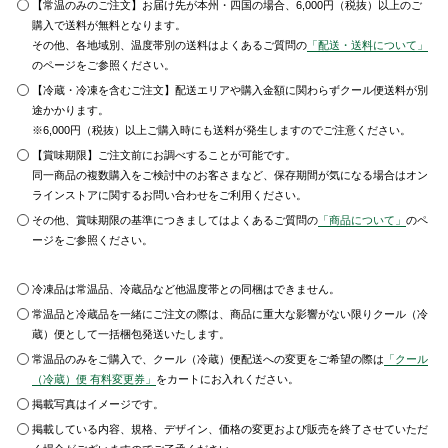
【常温のみのご注文】お届け先が本州・四国の場合、6,000円（税抜）以上のご
購入で送料が無料となります。
その他、各地域別、温度帯別の送料はよくあるご質問の
「配送・送料について」
のページをご参照ください。
【冷蔵・冷凍を含むご注文】配送エリアや購入金額に関わらずクール便送料が別
途かかります。
※6,000円（税抜）以上ご購入時にも送料が発生しますのでご注意ください。
【賞味期限】ご注文前にお調べすることが可能です。
同一商品の複数購入をご検討中のお客さまなど、保存期間が気になる場合はオン
ラインストアに関するお問い合わせをご利用ください。
その他、賞味期限の基準につきましてはよくあるご質問の
「商品について」
のペ
ージをご参照ください。
冷凍品は常温品、冷蔵品など他温度帯との同梱はできません。
常温品と冷蔵品を一緒にご注文の際は、商品に重大な影響がない限りクール（冷
蔵）便として一括梱包発送いたします。
常温品のみをご購入で、クール（冷蔵）便配送への変更をご希望の際は
「クール
（冷蔵）便 有料変更券」
をカートにお入れください。
掲載写真はイメージです。
掲載している内容、規格、デザイン、価格の変更および販売を終了させていただ