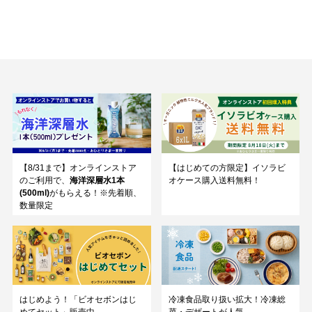
【8/31まで】オンラインストア
【はじめての方限定】イソラビ
のご利用で、
海洋深層水1本
オケース購入送料無料！
(500ml)
がもらえる！※先着順、
数量限定
はじめよう！「ビオセボンはじ
冷凍食品取り扱い拡大！冷凍総
めてセット」販売中
菜・デザートが人気