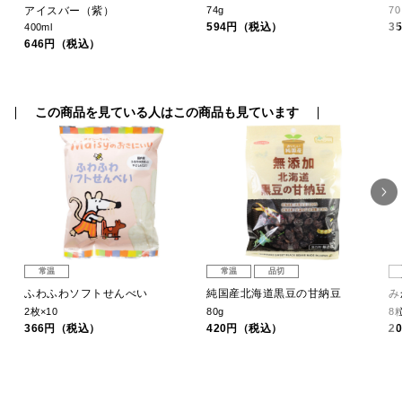
アイスバー（紫）
74g
7
594円（税込）
3
400ml
646円（税込）
この商品を見ている人はこの商品も見ています
常温
常温
品切
ふわふわソフトせんべい
純国産北海道黒豆の甘納豆
み
2枚×10
80g
8
366円（税込）
420円（税込）
2