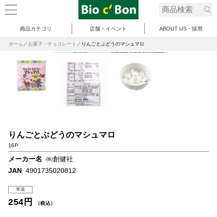
商品カテゴリ
店舗・イベント
ABOUT US・採用
ホーム
お菓子・チョコレート
りんごとぶどうのマシュマロ
りんごとぶどうのマシュマロ
16P
メーカー名
㈱創健社
JAN
4901735020812
常温
254円
（税込）