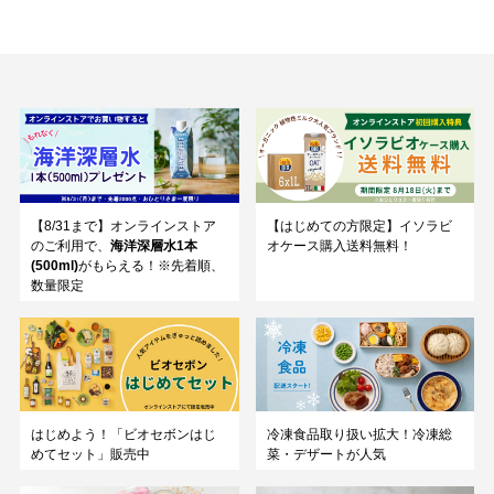
【8/31まで】オンラインストア
【はじめての方限定】イソラビ
のご利用で、
海洋深層水1本
オケース購入送料無料！
(500ml)
がもらえる！※先着順、
数量限定
はじめよう！「ビオセボンはじ
冷凍食品取り扱い拡大！冷凍総
めてセット」販売中
菜・デザートが人気