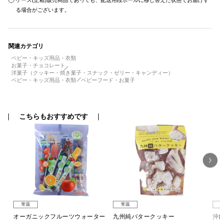
ケース(正箱)販売商品であっても、配送用段ボールに移し替えた状態でお届けす
る場合がございます。
関連カテゴリ
ベビー・キッズ用品・衣類
お菓子・チョコレート
洋菓子（クッキー・焼き菓子・スナック・ゼリー・キャンディー）
ベビー・キッズ用品・衣類
ベビーフード・お菓子
こちらもおすすめです
常温
常温
オーガニックフルーツウォーター
九州純バタークッキー
沖