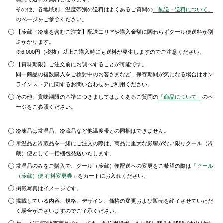
その他、各地域別、温度帯別の送料はよくあるご質問の
「配送・送料について」
のページをご参照ください。
【冷蔵・冷凍を含むご注文】配送エリアや購入金額に関わらずクール便送料が別
途かかります。
※6,000円（税抜）以上ご購入時にも送料が発生しますのでご注意ください。
【賞味期限】ご注文前にお調べすることが可能です。
同一商品の複数購入をご検討中のお客さまなど、保存期間が気になる場合はオン
ラインストアに関するお問い合わせをご利用ください。
その他、賞味期限の基準につきましてはよくあるご質問の
「商品について」
のペ
ージをご参照ください。
冷凍品は常温品、冷蔵品など他温度帯との同梱はできません。
常温品と冷蔵品を一緒にご注文の際は、商品に重大な影響がない限りクール（冷
蔵）便として一括梱包発送いたします。
常温品のみをご購入で、クール（冷蔵）便配送への変更をご希望の際は
「クール
（冷蔵）便 有料変更券」
をカートにお入れください。
掲載写真はイメージです。
掲載している内容、規格、デザイン、価格の変更および販売を終了させていただ
く場合がございますのでご了承ください。