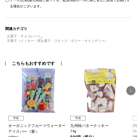
ケース(正箱)販売商品であっても、配送用段ボールに移し替えた状態でお届けす
る場合がございます。
関連カテゴリ
お菓子・チョコレート
洋菓子（クッキー・焼き菓子・スナック・ゼリー・キャンディー）
こちらもおすすめです
常温
常温
オーガニックフルーツウォーター
九州純バタークッキー
沖
アイスバー（紫）
74g
7