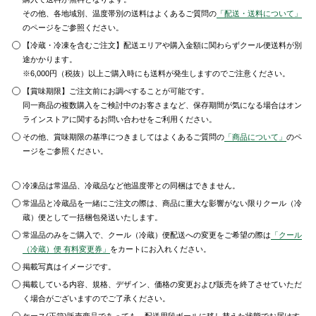
その他、各地域別、温度帯別の送料はよくあるご質問の
「配送・送料について」
のページをご参照ください。
【冷蔵・冷凍を含むご注文】配送エリアや購入金額に関わらずクール便送料が別
途かかります。
※6,000円（税抜）以上ご購入時にも送料が発生しますのでご注意ください。
【賞味期限】ご注文前にお調べすることが可能です。
同一商品の複数購入をご検討中のお客さまなど、保存期間が気になる場合はオン
ラインストアに関するお問い合わせをご利用ください。
その他、賞味期限の基準につきましてはよくあるご質問の
「商品について」
のペ
ージをご参照ください。
冷凍品は常温品、冷蔵品など他温度帯との同梱はできません。
常温品と冷蔵品を一緒にご注文の際は、商品に重大な影響がない限りクール（冷
蔵）便として一括梱包発送いたします。
常温品のみをご購入で、クール（冷蔵）便配送への変更をご希望の際は
「クール
（冷蔵）便 有料変更券」
をカートにお入れください。
掲載写真はイメージです。
掲載している内容、規格、デザイン、価格の変更および販売を終了させていただ
く場合がございますのでご了承ください。