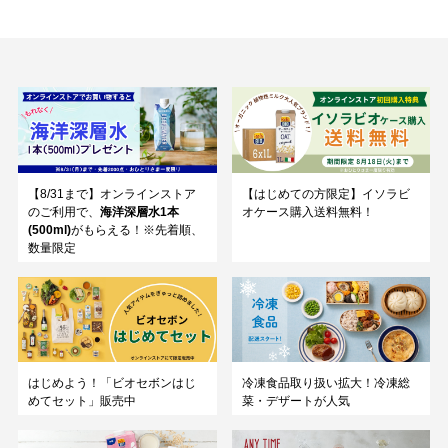
【8/31まで】オンラインストア
【はじめての方限定】イソラビ
のご利用で、
海洋深層水1本
オケース購入送料無料！
(500ml)
がもらえる！※先着順、
数量限定
はじめよう！「ビオセボンはじ
冷凍食品取り扱い拡大！冷凍総
めてセット」販売中
菜・デザートが人気