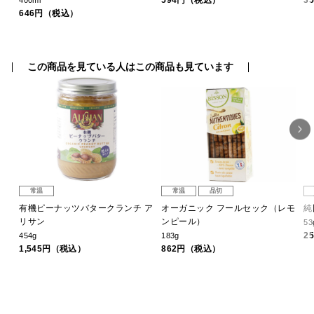
594円（税込）
3
400ml
646円（税込）
この商品を見ている人はこの商品も見ています
常温
常温
品切
有機ピーナッツバタークランチ ア
オーガニック フールセック（レモ
純
リサン
ンピール）
53
2
454g
183g
1,545円（税込）
862円（税込）