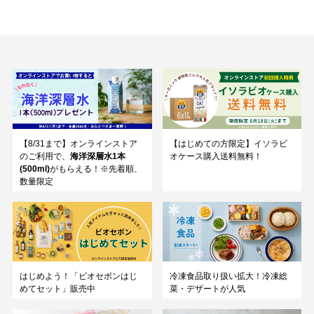
【8/31まで】オンラインストア
【はじめての方限定】イソラビ
のご利用で、
海洋深層水1本
オケース購入送料無料！
(500ml)
がもらえる！※先着順、
数量限定
はじめよう！「ビオセボンはじ
冷凍食品取り扱い拡大！冷凍総
めてセット」販売中
菜・デザートが人気