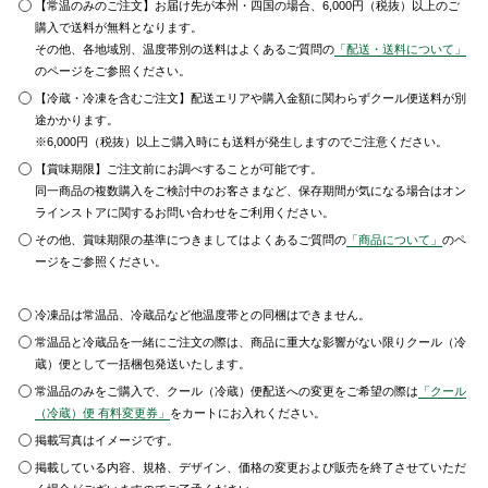
【常温のみのご注文】お届け先が本州・四国の場合、6,000円（税抜）以上のご
購入で送料が無料となります。
その他、各地域別、温度帯別の送料はよくあるご質問の
「配送・送料について」
のページをご参照ください。
【冷蔵・冷凍を含むご注文】配送エリアや購入金額に関わらずクール便送料が別
途かかります。
※6,000円（税抜）以上ご購入時にも送料が発生しますのでご注意ください。
【賞味期限】ご注文前にお調べすることが可能です。
同一商品の複数購入をご検討中のお客さまなど、保存期間が気になる場合はオン
ラインストアに関するお問い合わせをご利用ください。
その他、賞味期限の基準につきましてはよくあるご質問の
「商品について」
のペ
ージをご参照ください。
冷凍品は常温品、冷蔵品など他温度帯との同梱はできません。
常温品と冷蔵品を一緒にご注文の際は、商品に重大な影響がない限りクール（冷
蔵）便として一括梱包発送いたします。
常温品のみをご購入で、クール（冷蔵）便配送への変更をご希望の際は
「クール
（冷蔵）便 有料変更券」
をカートにお入れください。
掲載写真はイメージです。
掲載している内容、規格、デザイン、価格の変更および販売を終了させていただ