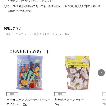
く場合がございますのでご了承ください。
ケース(正箱)販売商品であっても、配送用段ボールに移し替えた状態でお届けす
る場合がございます。
関連カテゴリ
お菓子・チョコレート
和菓子（米菓・ようかん・飴）
こちらもおすすめです
常温
常温
オーガニックフルーツウォーター
九州純バタークッキー
沖
アイスバー（紫）
74g
7