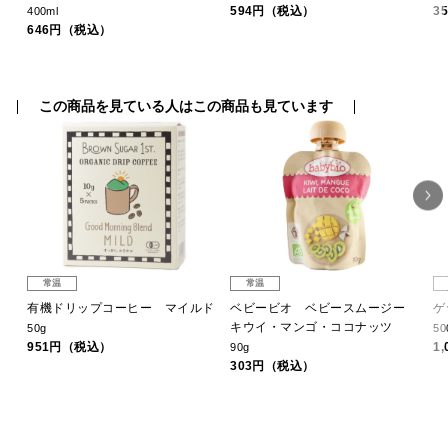
594円（税込）
3
400ml
646円（税込）
この商品を見ている人はこの商品も見ています
常温
常温
しお
有機ドリップコーヒー マイルド
ベビービオ ベビースムージー
ゲ
キウイ・マンゴ・ココナッツ
50g
50
951円（税込）
1
90g
303円（税込）