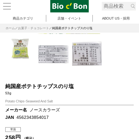
商品カテゴリ
店舗・イベント
ABOUT US・採用
ホーム
お菓子・チョコレート
純国産ポテトチップスのり塩
純国産ポテトチップスのり塩
53g
Potato Chips-Seaweed And Salt
メーカー名
ノースカラーズ
JAN
4562343854017
常温
258円
（税込）