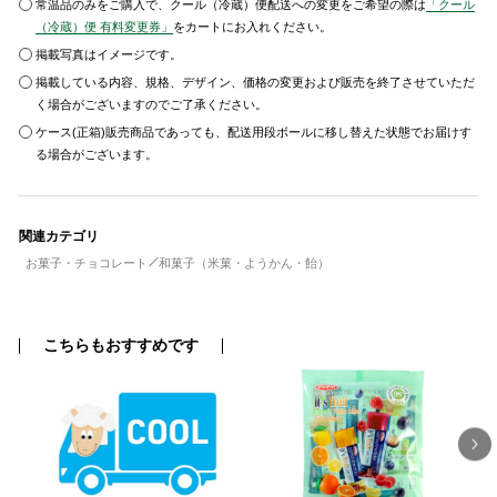
常温品のみをご購入で、クール（冷蔵）便配送への変更をご希望の際は
「クール
（冷蔵）便 有料変更券」
をカートにお入れください。
掲載写真はイメージです。
掲載している内容、規格、デザイン、価格の変更および販売を終了させていただ
く場合がございますのでご了承ください。
ケース(正箱)販売商品であっても、配送用段ボールに移し替えた状態でお届けす
る場合がございます。
関連カテゴリ
お菓子・チョコレート
和菓子（米菓・ようかん・飴）
こちらもおすすめです