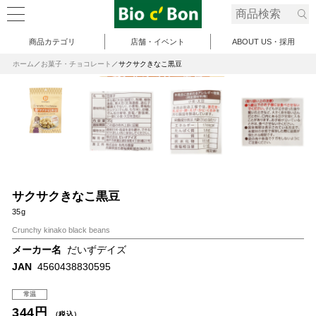
商品カテゴリ
店舗・イベント
ABOUT US・採用
ホーム
お菓子・チョコレート
サクサクきなこ黒豆
サクサクきなこ黒豆
35g
Crunchy kinako black beans
メーカー名
だいずデイズ
JAN
4560438830595
常温
344円
（税込）