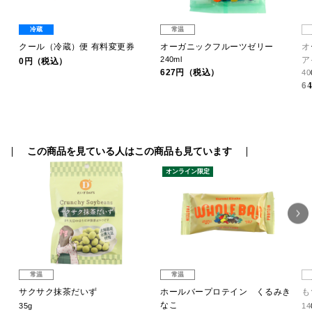
冷蔵
常温
クール（冷蔵）便 有料変更券
オーガニックフルーツゼリー
オ
240ml
ア
0円（税込）
627円（税込）
40
6
この商品を見ている人はこの商品も見ています
オンライン限定
常温
常温
サクサク抹茶だいず
ホールバープロテイン くるみき
も
なこ
35g
14