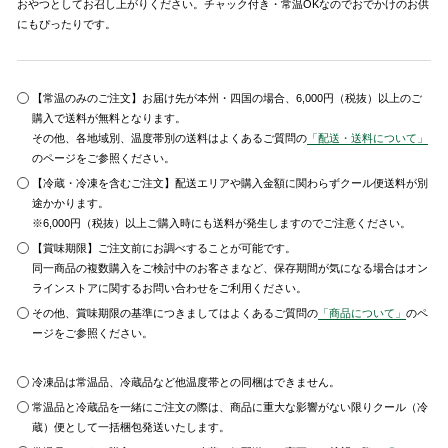
おやつとしてお召し上がりください。チャック付き・常温OKなのでおでかけのお供
にもぴったりです。
【常温のみのご注文】お届け先が本州・四国の場合、6,000円（税抜）以上のご
購入で送料が無料となります。
その他、各地域別、温度帯別の送料はよくあるご質問の
「配送・送料について」
のページをご参照ください。
【冷蔵・冷凍を含むご注文】配送エリアや購入金額に関わらずクール便送料が別
途かかります。
※6,000円（税抜）以上ご購入時にも送料が発生しますのでご注意ください。
【賞味期限】ご注文前にお調べすることが可能です。
同一商品の複数購入をご検討中のお客さまなど、保存期間が気になる場合はオン
ラインストアに関するお問い合わせをご利用ください。
その他、賞味期限の基準につきましてはよくあるご質問の
「商品について」
のペ
ージをご参照ください。
冷凍品は常温品、冷蔵品など他温度帯との同梱はできません。
常温品と冷蔵品を一緒にご注文の際は、商品に重大な影響がない限りクール（冷
蔵）便として一括梱包発送いたします。