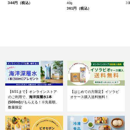
344円（税込）
3
40g
361円（税込）
【8/31まで】オンラインストア
【はじめての方限定】イソラビ
のご利用で、
海洋深層水1本
オケース購入送料無料！
(500ml)
がもらえる！※先着順、
数量限定