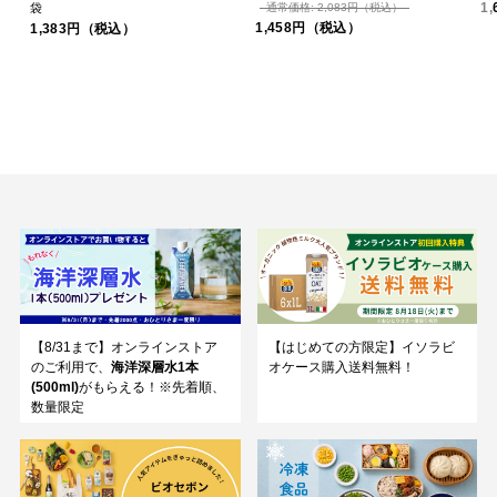
1
袋
通常価格: 2,083円（税込）
1,458円（税込）
1,383円（税込）
【8/31まで】オンラインストア
【はじめての方限定】イソラビ
のご利用で、
海洋深層水1本
オケース購入送料無料！
(500ml)
がもらえる！※先着順、
数量限定