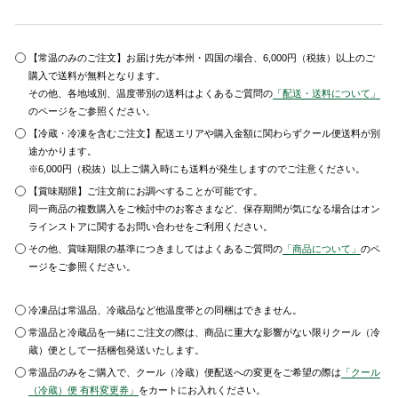
【常温のみのご注文】お届け先が本州・四国の場合、6,000円（税抜）以上のご
購入で送料が無料となります。
その他、各地域別、温度帯別の送料はよくあるご質問の
「配送・送料について」
のページをご参照ください。
【冷蔵・冷凍を含むご注文】配送エリアや購入金額に関わらずクール便送料が別
途かかります。
※6,000円（税抜）以上ご購入時にも送料が発生しますのでご注意ください。
【賞味期限】ご注文前にお調べすることが可能です。
同一商品の複数購入をご検討中のお客さまなど、保存期間が気になる場合はオン
ラインストアに関するお問い合わせをご利用ください。
その他、賞味期限の基準につきましてはよくあるご質問の
「商品について」
のペ
ージをご参照ください。
冷凍品は常温品、冷蔵品など他温度帯との同梱はできません。
常温品と冷蔵品を一緒にご注文の際は、商品に重大な影響がない限りクール（冷
蔵）便として一括梱包発送いたします。
常温品のみをご購入で、クール（冷蔵）便配送への変更をご希望の際は
「クール
（冷蔵）便 有料変更券」
をカートにお入れください。