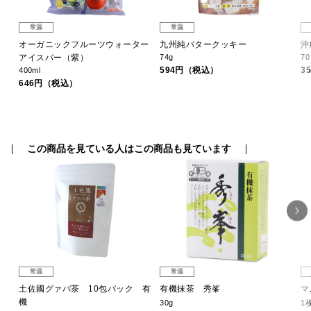
常温
常温
オーガニックフルーツウォーター
九州純バタークッキー
沖
アイスバー（紫）
74g
7
594円（税込）
3
400ml
646円（税込）
この商品を見ている人はこの商品も見ています
常温
常温
土佐國グァバ茶 10包パック 有
有機抹茶 秀峯
マ
機
30g
1