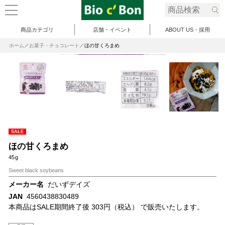
商品カテゴリ
店舗・イベント
ABOUT US・採用
ホーム
お菓子・チョコレート
ほの甘くろまめ
SALE
ほの甘くろまめ
45g
Sweet black soybeans
メーカー名
だいずデイズ
JAN
4560438830489
本商品はSALE期間終了後 303円（税込） で販売いたします。