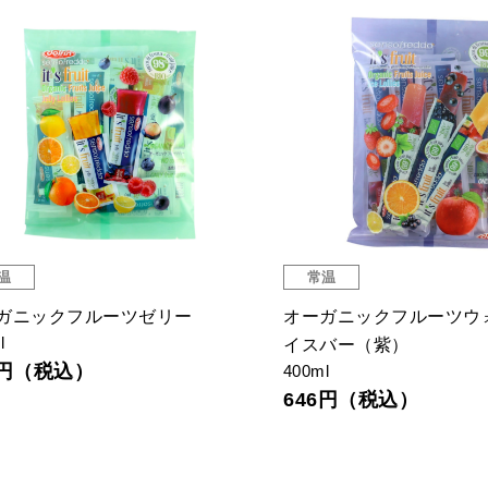
常温
品切
常温
ーガニックプロテインブロート
BENI BITES 干し芋
0g
52g
13円（税込）
411円（税込）