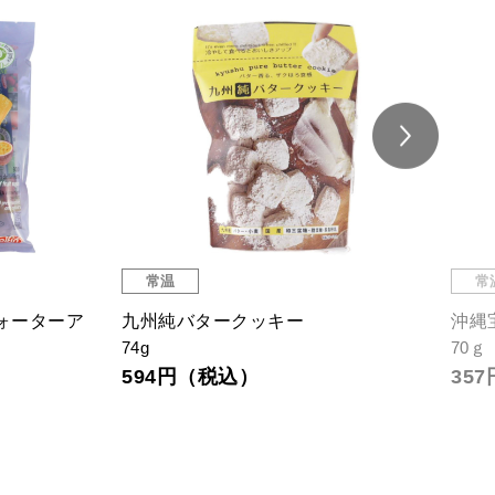
常温
バー オリジナル
梅チューベエ
オ
90ml×5本
ド
503円（税込）
15
通
9