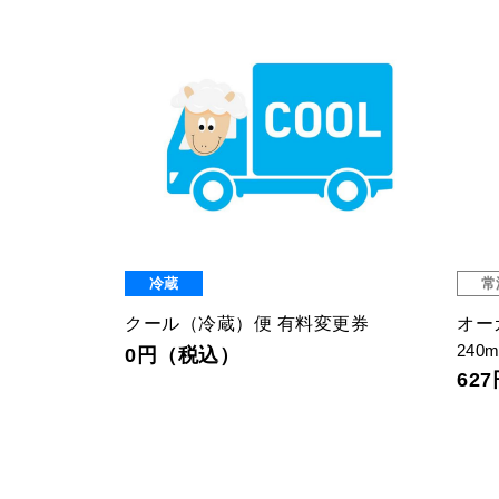
常温
沖縄宝島 塩黒糖
オ
70ｇ
25
357円（税込）
7