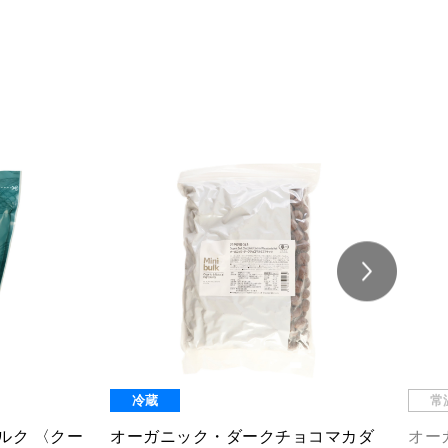
冷蔵
常
ナッツ
オーガニック・ダークチョコイチジ
オー