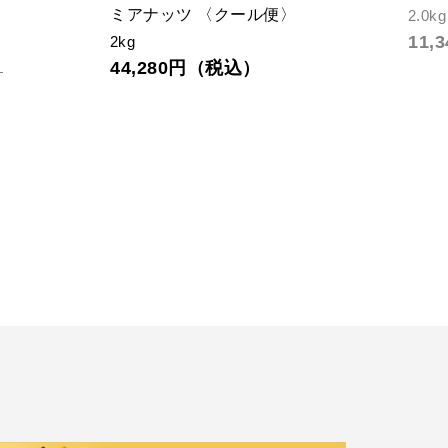
ク 〈クール便〉
2kg
9,
2kg
38,880円（税込）
込）