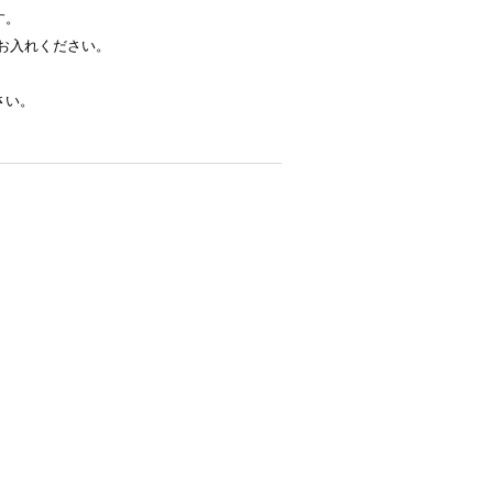
す。
お入れください。
さい。