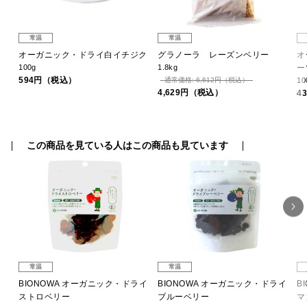
常温
常温
常温
ーガニック・ドライ白イチジク
グラノーラ レーズンベリー
オーガニ
0g
1.8kg
ーツ
94円（税込）
通常価格: 6,612円（税込）
100g
4,629円（税込）
432円（
この商品を見ている人はこの商品も見ています
常温
常温
 オーガニック・ドライ
BIONOWA オーガニック・ドライ
BIONOWA オーガ
ブルーベリー
マンダリン