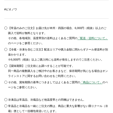
#ビオノワ
【常温のみのご注文】お届け先が本州・四国の場合、6,000円（税抜）以上のご
購入で送料が無料となります。
その他、各地域別、温度帯別の送料はよくあるご質問の
「配送・送料について」
のページをご参照ください。
【冷蔵・冷凍を含むご注文】配送エリアや購入金額に関わらずクール便送料が別
途かかります。
※6,000円（税抜）以上ご購入時にも送料が発生しますのでご注意ください。
【賞味期限】ご注文前にお調べすることが可能です。
同一商品の複数購入をご検討中のお客さまなど、保存期間が気になる場合はオン
ラインストアに関するお問い合わせをご利用ください。
その他、賞味期限の基準につきましてはよくあるご質問の
「商品について」
のペ
ージをご参照ください。
冷凍品は常温品、冷蔵品など他温度帯との同梱はできません。
常温品と冷蔵品を一緒にご注文の際は、商品に重大な影響がない限りクール（冷
蔵）便として一括梱包発送いたします。