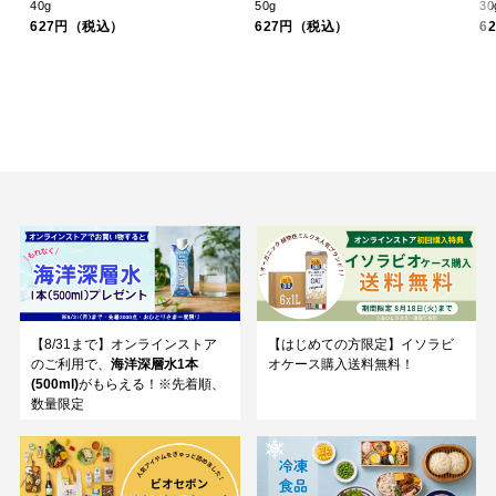
50g
30g
）
627円（税込）
627円（税込）
【8/31まで】オンラインストア
【はじめての方限定】イソラビ
のご利用で、
海洋深層水1本
オケース購入送料無料！
(500ml)
がもらえる！※先着順、
数量限定