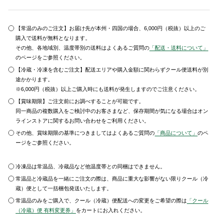
【常温のみのご注文】お届け先が本州・四国の場合、6,000円（税抜）以上のご
購入で送料が無料となります。
その他、各地域別、温度帯別の送料はよくあるご質問の
「配送・送料について」
のページをご参照ください。
【冷蔵・冷凍を含むご注文】配送エリアや購入金額に関わらずクール便送料が別
途かかります。
※6,000円（税抜）以上ご購入時にも送料が発生しますのでご注意ください。
【賞味期限】ご注文前にお調べすることが可能です。
同一商品の複数購入をご検討中のお客さまなど、保存期間が気になる場合はオン
ラインストアに関するお問い合わせをご利用ください。
その他、賞味期限の基準につきましてはよくあるご質問の
「商品について」
のペ
ージをご参照ください。
冷凍品は常温品、冷蔵品など他温度帯との同梱はできません。
常温品と冷蔵品を一緒にご注文の際は、商品に重大な影響がない限りクール（冷
蔵）便として一括梱包発送いたします。
常温品のみをご購入で、クール（冷蔵）便配送への変更をご希望の際は
「クール
（冷蔵）便 有料変更券」
をカートにお入れください。