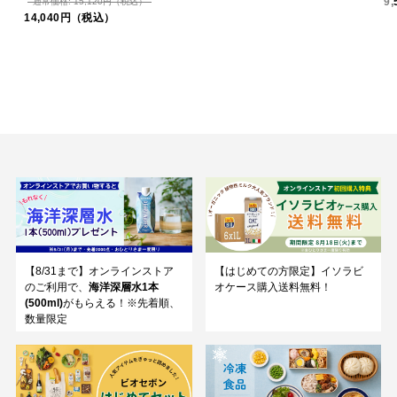
9
通常価格: 15,120円（税込）
14,040円（税込）
【8/31まで】オンラインストア
【はじめての方限定】イソラビ
のご利用で、
海洋深層水1本
オケース購入送料無料！
(500ml)
がもらえる！※先着順、
数量限定