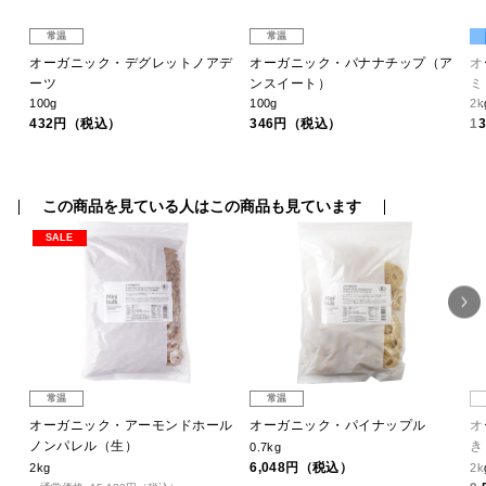
常温
常温
ク
オーガニック・デグレットノアデ
オーガニック・バナナチップ（ア
オ
ーツ
ンスイート）
ミ
100g
100g
2k
432円（税込）
346円（税込）
1
この商品を見ている人はこの商品も見ています
SALE
常温
常温
ン
オーガニック・アーモンドホール
オーガニック・パイナップル
オ
ノンパレル（生）
き
0.7kg
6,048円（税込）
2kg
2k