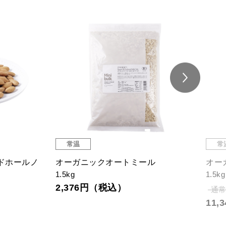
常温
常
ドホールノ
オーガニックオートミール
オー
1.5kg
1.5kg
2,376円（税込）
通常
11