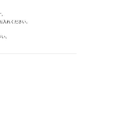
す。
お入れください。
さい。