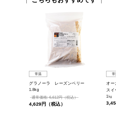
常温
常
パイス＆ハー
グラノーラ レーズンベリー
オー
1.8kg
スイ
1㎏
通常価格: 6,612円（税込）
3,
4,629円（税込）