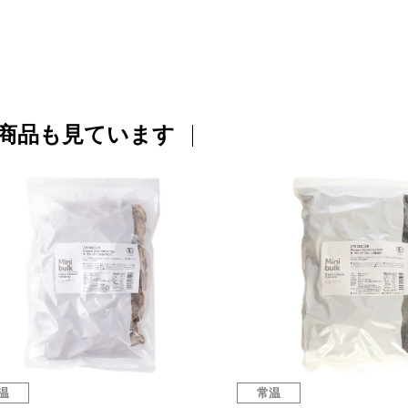
商品も見ています
温
常温