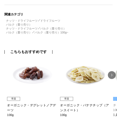
関連カテゴリ
ナッツ・ドライフルーツ
ドライフルーツ
バルク（量り売り）
ナッツ・ドライフルーツ
バルク（量り売り）
バルク（量り売り）
バルク（量り売り）100g~
こちらもおすすめです
常温
常温
ッ
オーガニック・デグレットノアデ
オーガニック・バナナチップ（ア
チ
ーツ
ンスイート）
10
1
100g
100g