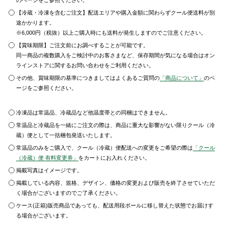
のページをご参照ください。
【冷蔵・冷凍を含むご注文】配送エリアや購入金額に関わらずクール便送料が別
途かかります。
※6,000円（税抜）以上ご購入時にも送料が発生しますのでご注意ください。
【賞味期限】ご注文前にお調べすることが可能です。
同一商品の複数購入をご検討中のお客さまなど、保存期間が気になる場合はオン
ラインストアに関するお問い合わせをご利用ください。
その他、賞味期限の基準につきましてはよくあるご質問の
「商品について」
のペ
ージをご参照ください。
冷凍品は常温品、冷蔵品など他温度帯との同梱はできません。
常温品と冷蔵品を一緒にご注文の際は、商品に重大な影響がない限りクール（冷
蔵）便として一括梱包発送いたします。
常温品のみをご購入で、クール（冷蔵）便配送への変更をご希望の際は
「クール
（冷蔵）便 有料変更券」
をカートにお入れください。
掲載写真はイメージです。
掲載している内容、規格、デザイン、価格の変更および販売を終了させていただ
く場合がございますのでご了承ください。
ケース(正箱)販売商品であっても、配送用段ボールに移し替えた状態でお届けす
る場合がございます。