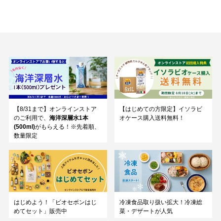
【8/31まで】オンラインストア
【はじめての方限定】イソラビ
のご利用で、
海洋深層水1本
オケース購入送料無料！
(500ml)
がもらえる！※先着順、
数量限定
はじめよう！「ビオセボンはじ
冷凍食品取り扱い拡大！冷凍総
めてセット」販売中
菜・デザートが人気