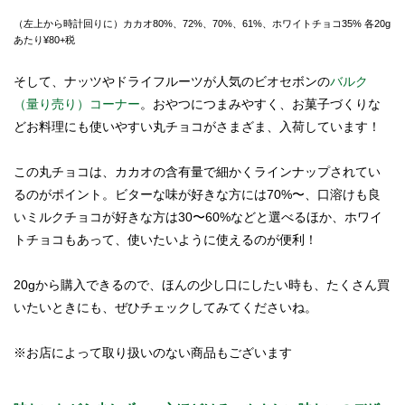
（左上から時計回りに）カカオ80%、72%、70%、61%、ホワイトチョコ35% 各20g
あたり¥80+税
そして、ナッツやドライフルーツが人気のビオセボンの
バルク
（量り売り）コーナー
。おやつにつまみやすく、お菓子づくりな
どお料理にも使いやすい丸チョコがさまざま、入荷しています！
この丸チョコは、カカオの含有量で細かくラインナップされてい
るのがポイント。ビターな味が好きな方には70%〜、口溶けも良
いミルクチョコが好きな方は30〜60%などと選べるほか、ホワイ
トチョコもあって、使いたいように使えるのが便利！
20gから購入できるので、ほんの少し口にしたい時も、たくさん買
いたいときにも、ぜひチェックしてみてくださいね。
※お店によって取り扱いのない商品もございます