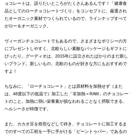
ョコレートは、語りたいところがたくさんあるんです！「健康食
品としてのローチョコレートづくり」をコンセプトに、厳選され
たオーガニック素材でつくられているので、ラインナップすべて
がロー＆オーガニック。
ヴィーガンチョコレートでもあるので、さまざまなポリシーの方
にプレゼントしやすく、北欧らしい素敵なパッケージもギフトに
ぴったり。グーディオは、2015年に設立されたばかりのまだ新し
いブランド。新しいもの、北欧のものが好きな方にもおすすめで
すよ！
ちなみに、「ローチョコレート」とは原材料を加熱せず（また
は、48度以下の低温で）加工した「非加熱＝RAW」のチョコレー
トのこと。加熱に弱い栄養素が損なわれることなく摂取できる、
ヘルシーさが特徴です。
また、カカオ豆を焙煎などして砕き、チョコレートに加工するま
でのすべての工程を一手に手がける「ビーントゥバー」であるの