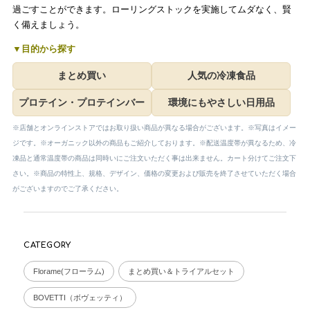
過ごすことができます。ローリングストックを実施してムダなく、賢
く備えましょう。
▼目的から探す
まとめ買い
人気の冷凍食品
プロテイン・プロテインバー
環境にもやさしい日用品
※店舗とオンラインストアではお取り扱い商品が異なる場合がございます。※写真はイメー
ジです。※オーガニック以外の商品もご紹介しております。※配送温度帯が異なるため、冷
凍品と通常温度帯の商品は同時いにご注文いただく事は出来ません。カート分けてご注文下
さい。※商品の特性上、規格、デザイン、価格の変更および販売を終了させていただく場合
がございますのでご了承ください。
CATEGORY
Florame(フローラム)
まとめ買い＆トライアルセット
BOVETTI（ボヴェッティ）