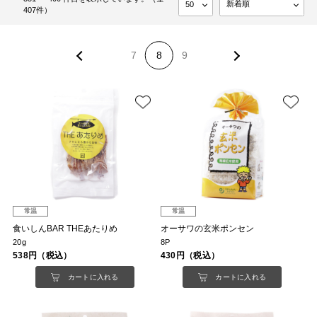
407件）
7
8
9
常温
常温
食いしんBAR THEあたりめ
オーサワの玄米ポンセン
20g
8P
538円（税込）
430円（税込）
カートに入れる
カートに入れる