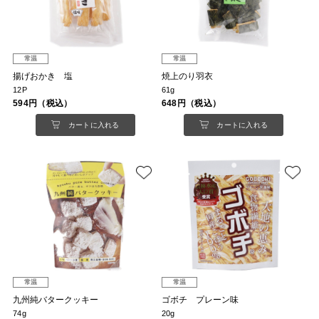
常温
常温
揚げおかき 塩
焼上のり羽衣
12P
61g
594円（税込）
648円（税込）
カートに入れる
カートに入れる
常温
常温
九州純バタークッキー
ゴボチ プレーン味
74g
20g