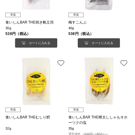
常温
常温
食いしんBAR THE焼き帆立貝
梅すこんぶ
30g
40g
538円（税込）
538円（税込）
カートに入れる
カートに入れる
常温
常温
食いしんBAR THEむしり鱈
食いしんBAR THE樺太ししゃもオホ
ーツクの塩
32g
35g
通常価格
538円 （税込）