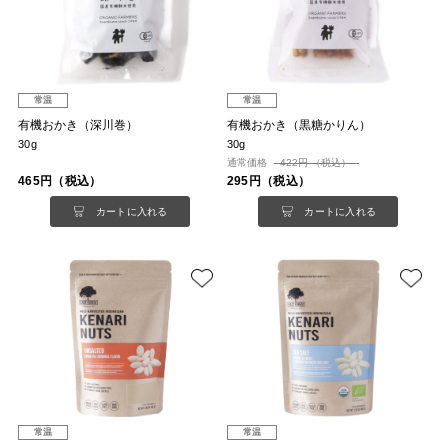
常温
常温
有機おかき（深川巻）
有機おかき（黒糖かりん）
30g
30g
通常価格
422円 （税込）
465円（税込）
295円（税込）
カートに入れる
カートに入れる
常温
常温