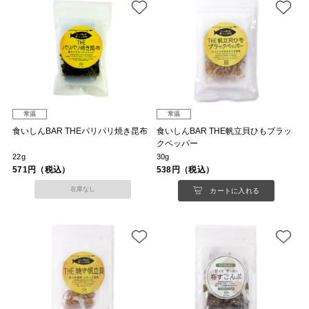
常温
常温
食いしんBAR THEパリパリ焼き昆布
食いしんBAR THE帆立貝ひもブラッ
クペッパー
22g
30g
571円（税込）
538円（税込）
在庫なし
カートに入れる