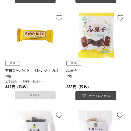
常温
常温
有機ローバイト オレンジ カカオ
ふ菓子
50g
39g
通常価格
486円 （税込）
341円（税込）
238円（税込）
在庫なし
カートに入れる