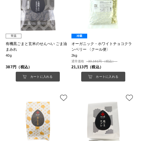
常温
冷蔵
有機黒ごまと玄米のせんべい ごま油
オーガニック・ホワイトチョコクラ
まみれ
ンベリー 〈クール便〉
40g
2kg
通常価格
30,161円 （税込）
387円（税込）
21,113円（税込）
カートに入れる
カートに入れる