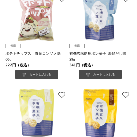
常温
常温
ポテトチップス 野菜コンソメ味
有機玄米使用ポン菓子･海鮮だし味
60g
29g
222円（税込）
341円（税込）
カートに入れる
カートに入れる