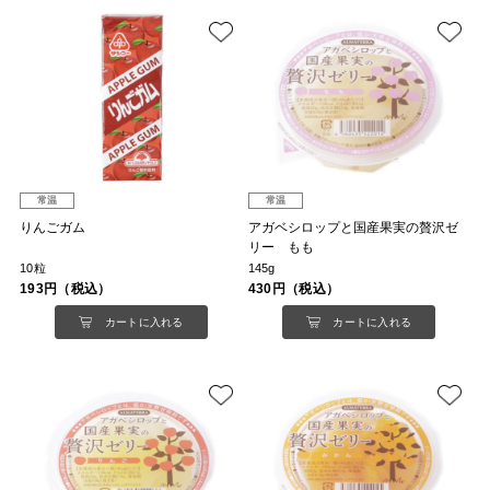
常温
常温
りんごガム
アガベシロップと国産果実の贅沢ゼ
リー もも
10粒
145g
193円（税込）
430円（税込）
カートに入れる
カートに入れる