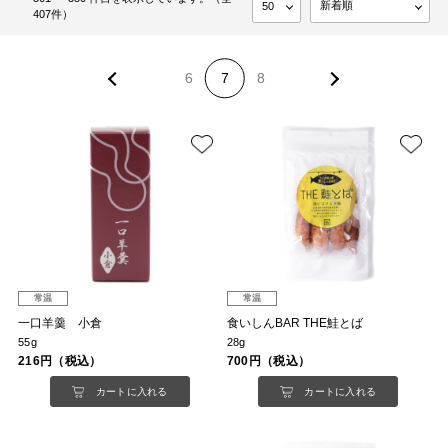
407件）
6
7
8
常温
常温
一口羊羹 小倉
食いしんBAR THE鮭とば
55g
28g
216円（税込）
700円（税込）
カートに入れる
カートに入れる