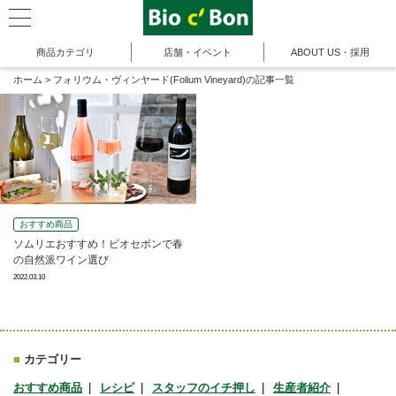
商品カテゴリ
店舗・イベント
ABOUT US・採用
ホーム
>
フォリウム・ヴィンヤード(Folium Vineyard)の記事一覧
おすすめ商品
ソムリエおすすめ！ビオセボンで春
の自然派ワイン選び
2022.03.10
■
カテゴリー
おすすめ商品
レシピ
スタッフのイチ押し
生産者紹介