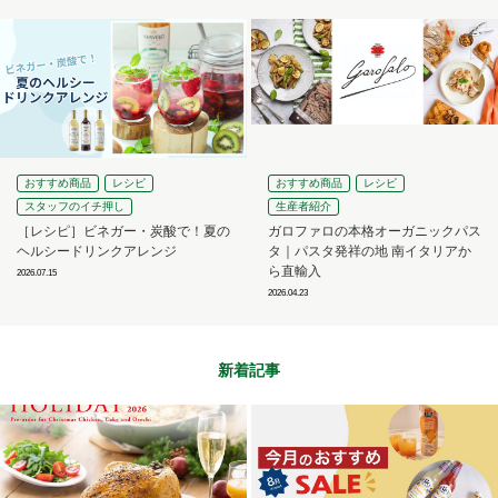
おすすめ商品
レシピ
おすすめ商品
レシピ
スタッフのイチ押し
生産者紹介
［レシピ］ビネガー・炭酸で！夏の
ガロファロの本格オーガニックパス
ヘルシードリンクアレンジ
タ｜パスタ発祥の地 南イタリアか
ら直輸入
2026.07.15
2026.04.23
新着記事